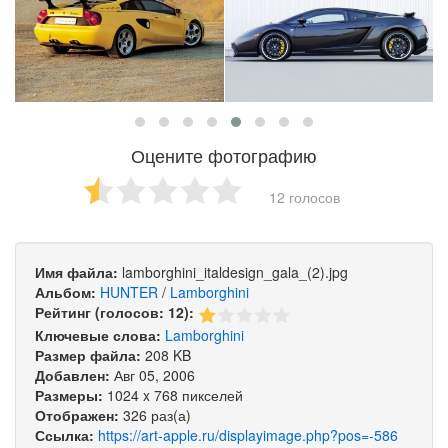
Оцените фотографию
12 голосов
Имя файла:
lamborghini_italdesign_gala_(2).jpg
Альбом:
HUNTER
/
Lamborghini
Рейтинг (голосов: 12):
Ключевые слова:
Lamborghini
Размер файла:
208 KB
Добавлен:
Авг 05, 2006
Размеры:
1024 x 768 пикселей
Отображен:
326 раз(а)
Ссылка:
https://art-apple.ru/displayimage.php?pos=-586