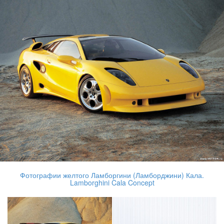
Фотографии желтого Ламборгини (Ламборджини) Кала.
Lamborghini Cala Concept