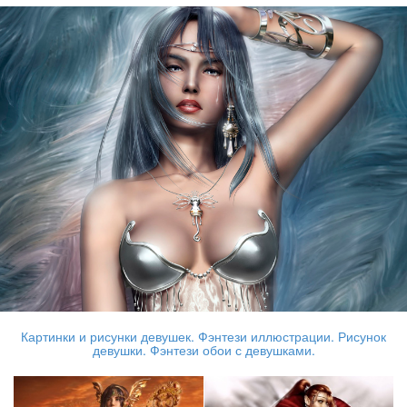
Картинки и рисунки девушек. Фэнтези иллюстрации. Рисунок
девушки. Фэнтези обои с девушками.