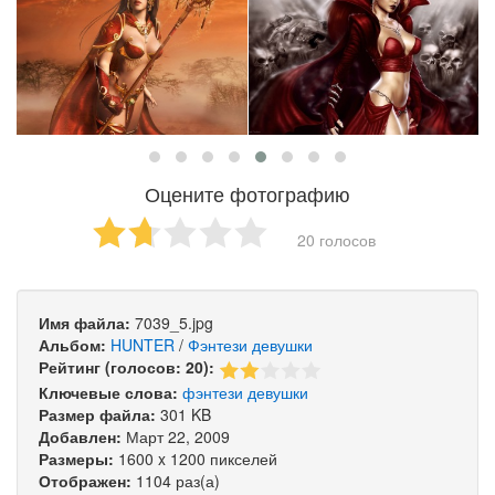
Оцените фотографию
20 голосов
Имя файла:
7039_5.jpg
Альбом:
HUNTER
/
Фэнтези девушки
Рейтинг (голосов: 20):
Ключевые слова:
фэнтези
девушки
Размер файла:
301 KB
Добавлен:
Март 22, 2009
Размеры:
1600 x 1200 пикселей
Отображен:
1104 раз(а)