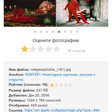
Оцените фотографию
19 голосов
Имя файла:
newyearphotos_(161).jpg
Альбом:
HUNTER
/
Новогодние картинки, рисунки и
открытки
Рейтинг (голосов: 19):
Размер файла:
237 KB
Добавлен:
Дек 25, 2006
Размеры:
1024 x 768 пикселей
Отображен:
449 раз(а)
Ссылка:
https://art-apple.ru/displayimage.php?pos=-894