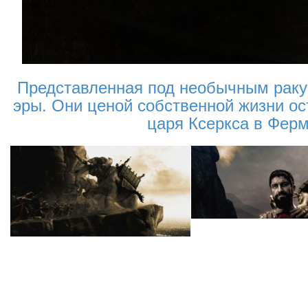
Представленная под необычным ракур
эры. Они ценой собственной жизни ос
царя Ксеркса в Ферм