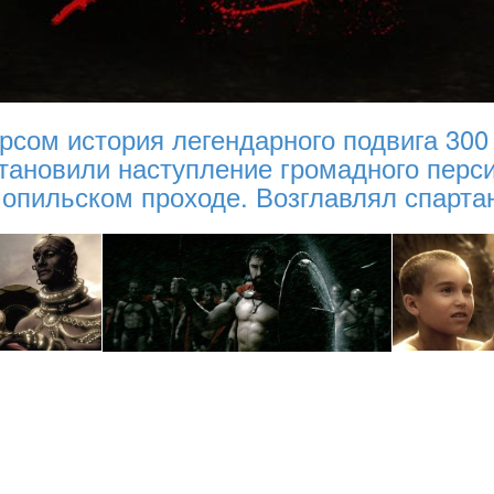
сом история легендарного подвига 300 с
тановили наступление громадного перс
опильском проходе. Возглавлял спарта