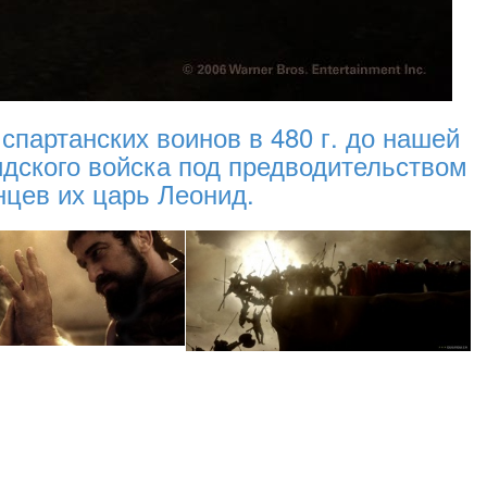
партанских воинов в 480 г. до нашей
идского войска под предводительством
нцев их царь Леонид.