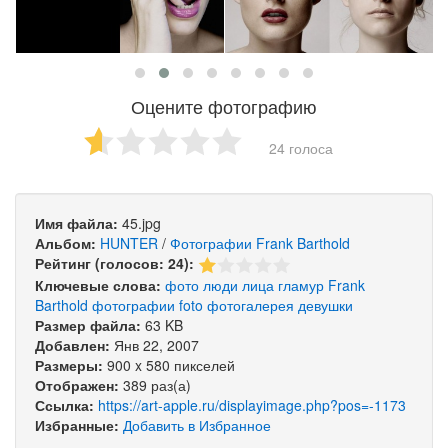
Оцените фотографию
24 голоса
Имя файла:
45.jpg
Альбом:
HUNTER
/
Фотографии Frank Barthold
Рейтинг (голосов: 24):
Ключевые слова:
фото
люди
лица
гламур
Frank
Barthold
фотографии
foto
фотогалерея
девушки
Размер файла:
63 KB
Добавлен:
Янв 22, 2007
Размеры:
900 x 580 пикселей
Отображен:
389 раз(а)
Ссылка:
https://art-apple.ru/displayimage.php?pos=-1173
Избранные:
Добавить в Избранное