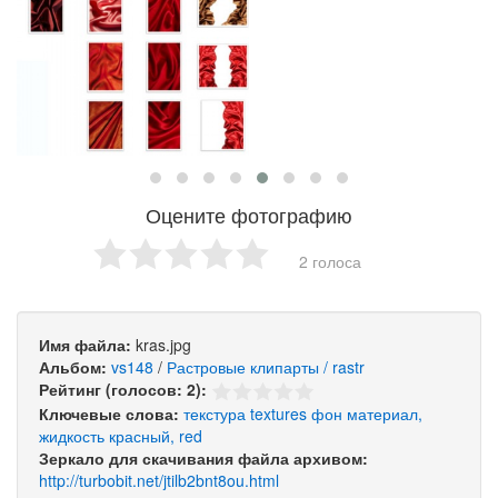
Оцените фотографию
2 голоса
Имя файла:
kras.jpg
Альбом:
vs148
/
Растровые клипарты / rastr
Рейтинг (голосов: 2):
Ключевые слова:
текстура
textures
фон
материал,
жидкость
красный,
red
Зеркало для скачивания файла архивом:
http://turbobit.net/jtilb2bnt8ou.html