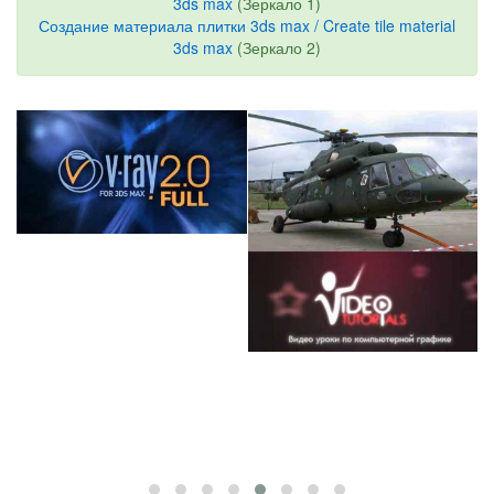
3ds max
(Зеркало 1)
Создание материала плитки 3ds max / Create tile material
3ds max
(Зеркало 2)