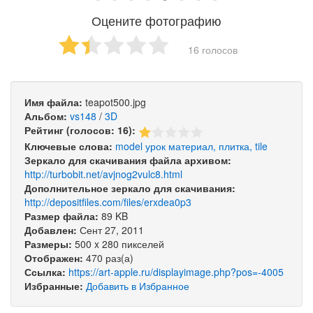
Оцените фотографию
16 голосов
Имя файла:
teapot500.jpg
Альбом:
vs148
/
3D
Рейтинг (голосов: 16):
Ключевые слова:
model
урок
материал,
плитка,
tile
Зеркало для скачивания файла архивом:
http://turbobit.net/avjnog2vulc8.html
Дополнительное зеркало для скачивания:
http://depositfiles.com/files/erxdea0p3
Размер файла:
89 KB
Добавлен:
Сент 27, 2011
Размеры:
500 x 280 пикселей
Отображен:
470 раз(а)
Ссылка:
https://art-apple.ru/displayimage.php?pos=-4005
Избранные:
Добавить в Избранное