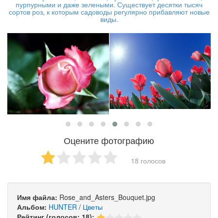
пурпурными и даже зелеными. Существует десятки тысяч
сортов роз, к которым садоводы регулярно прибавляют новые
виды.
Оцените фотографию
18 голосов
Имя файла:
Rose_and_Asters_Bouquet.jpg
Альбом:
HUNTER
/
Цветы
Рейтинг (голосов: 18):