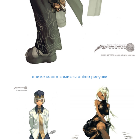
аниме манга комиксы anime рисунки