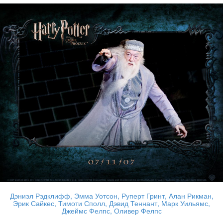
Дэниэл Рэдклифф, Эмма Уотсон, Руперт Гринт, Алан Рикман,
Эрик Сайкес, Тимоти Сполл, Дэвид Теннант, Марк Уильямс,
Джеймс Фелпс, Оливер Фелпс