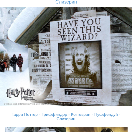
Слизерин
Гарри Поттер - Гриффиндор - Когтевран - Пуффендуй -
Слизерин