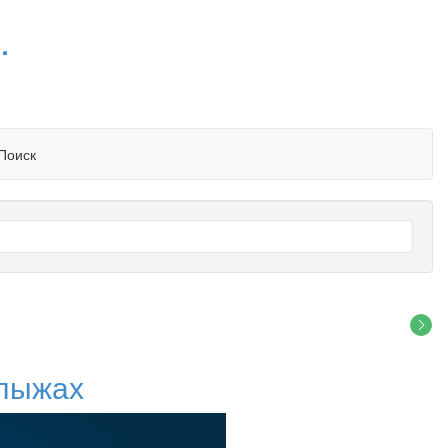
.
Поиск
 лыжах