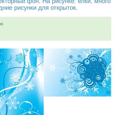
екторный фон. На рисунке: елки, много
дние рисунки для открыток.
i)