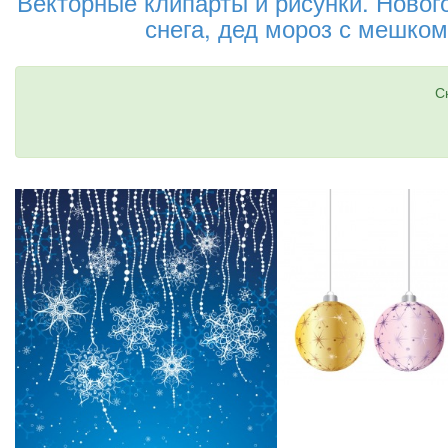
Векторные клипарты и рисунки. Нового
снега, дед мороз с мешком
С