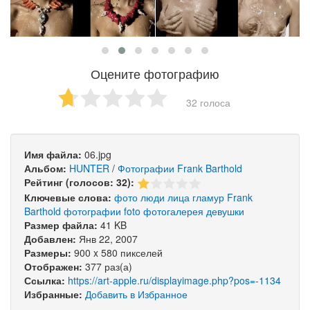
Оцените фотографию
32 голоса
Имя файла:
06.jpg
Альбом:
HUNTER
/
Фотографии Frank Barthold
Рейтинг (голосов: 32):
Ключевые слова:
фото
люди
лица
гламур
Frank
Barthold
фотографии
foto
фотогалерея
девушки
Размер файла:
41 KB
Добавлен:
Янв 22, 2007
Размеры:
900 x 580 пикселей
Отображен:
377 раз(а)
Ссылка:
https://art-apple.ru/displayimage.php?pos=-1134
Избранные:
Добавить в Избранное