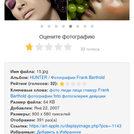
Оцените фотографию
32 голоса
Имя файла:
15.jpg
Альбом:
HUNTER
/
Фотографии Frank Barthold
Рейтинг (голосов: 32):
Ключевые слова:
фото
люди
лица
гламур
Frank
Barthold
фотографии
foto
фотогалерея
девушки
Размер файла:
64 KB
Добавлен:
Янв 22, 2007
Размеры:
900 x 580 пикселей
Отображен:
391 раз(а)
Ссылка:
https://art-apple.ru/displayimage.php?pos=-1143
Избранные:
Добавить в Избранное