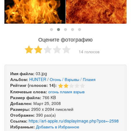
Оцените фотографию
14 голосов
Имя файла:
03.jpg
Альбом:
HUNTER
/
Огонь / Взрывы / Пламя
Рейтинг (голосов: 14):
Ключевые слова:
огонь
пламя
взрыв
Размер файла:
766 KB
Добавлен:
Март 25, 2008
Размеры:
2950 x 2094 пикселей
Отображен:
390 раз(а)
Ссылка:
https://art-apple.ru/displayimage.php?pos=-2598
Избранные:
Добавить в Избранное