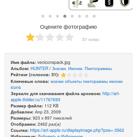
Оцените фотографию
31 голос
Имя файла:
veciconspack.jpg
Альбом:
HUNTER
/
Значки. Иконки. Пиктограммы
Рейтинг (голосов: 31):
Ключевые слова:
значки
объекты
пиктораммы
иконки
icons
Зеркало для скачивания файла архивом:
http://art-
apple.ifolder.ru/11767693
Размер файла:
112 KB
Добавлен:
Апр 23, 2009
Размеры:
923 x 897 пикселей
Отображен:
2462 раз(а)
Ссылка:
https://art-apple.ru/displayimage.php?pos=-3562
Избранные:
Добавить в Избранное