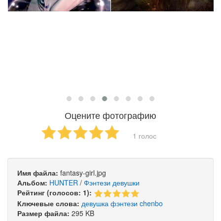
Оцените фотографию
1 голос
Имя файла:
fantasy-girl.jpg
Альбом:
HUNTER
/
Фэнтези девушки
Рейтинг (голосов: 1):
Ключевые слова:
девушка
фэнтези
chenbo
Размер файла:
295 KB