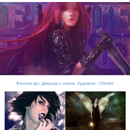
Фэнтези арт. Девушка с ножом. Художник - Chenbo