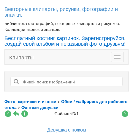
Векторные клипарты, рисунки, фотографии и
значки.
Библиотека фотографий, векторных клипартов и рисунков.
Коллекции иконок и значков.
Бесплатный хостинг картинок. Зарегистрируйся,
создай свой альбом и показывый фото друзьям!
Клипарты
Toggle
navigati
Фото, картинки и иконки
>
Обои / wallpapers для рабочего
стола
>
Фэнтези девушки
Файлов 6/51
Девушка с ножом