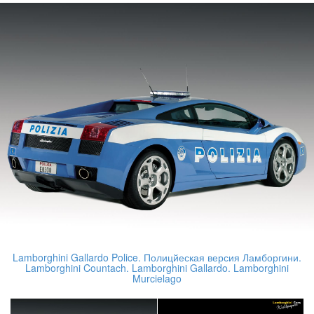
Lamborghini Gallardo Police. Полицйеская версия Ламборгини.
Lamborghini Countach. Lamborghini Gallardo. Lamborghini
Murcielago